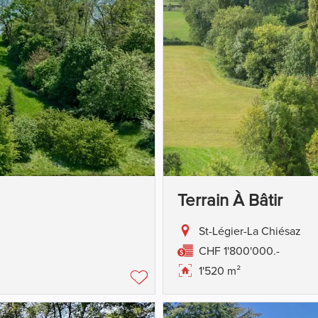
Terrain À Bâtir
St-Légier-La Chiésaz
CHF 1'800'000.-
1'520 m²