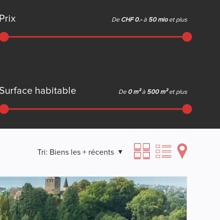
Prix
De
CHF 0.-
à
50 mio
et plus
Surface habitable
De
0 m²
à
500 m²
et plus
Tri:
Biens les + récents