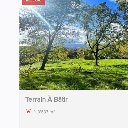
RÉSERVÉ
Terrain À Bâtir
~ 3'637 m²