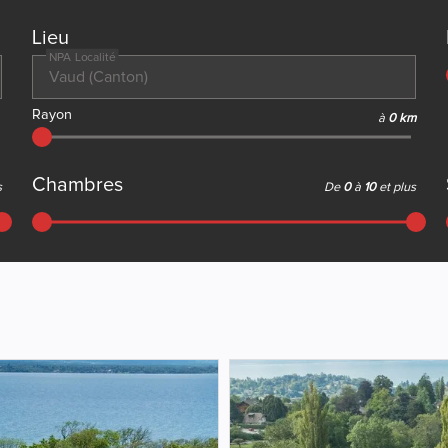
Lieu
NPA Localité
Rayon
à
0 km
Chambres
s
De
0
à
10
et plus