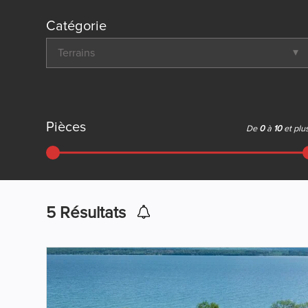
Catégorie
Terrains
Pièces
De
0
à
10
et plu
5
Résultats