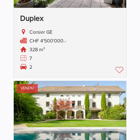
Duplex
Corsier GE
CHF 4'500'000.-
328 m²
7
2
VENDU