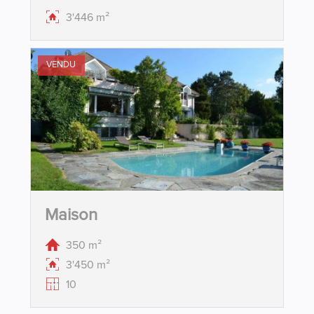
3'446 m²
VENDU
Maison
350 m²
3'450 m²
10