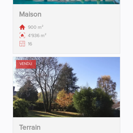
Maison
900 m²
4'936 m²
16
VENDU
Terrain