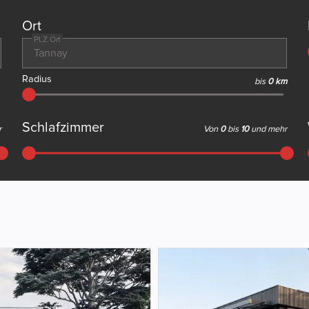
Ort
PLZ Ort
Radius
bis
0 km
Schlafzimmer
r
Von
0
bis
10
und mehr