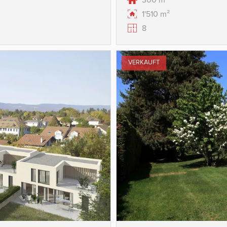
300 m²
1'510 m²
8
VERKAUFT