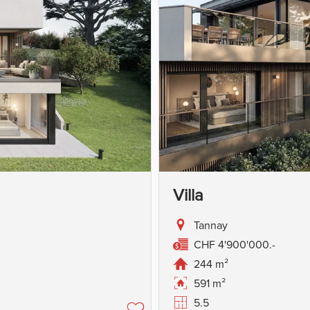
Villa
Tannay
CHF 4'900'000.-
244 m²
591 m²
5.5