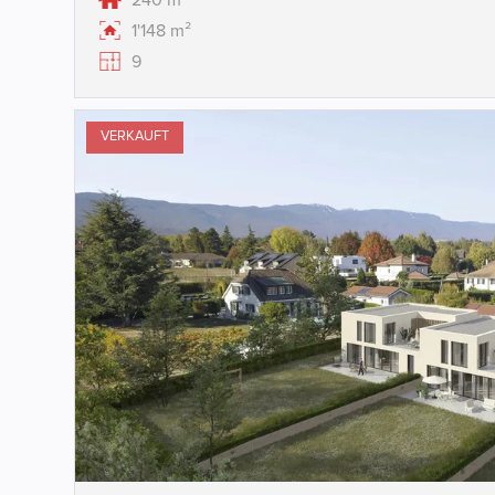
240 m²
1'148 m²
9
VERKAUFT