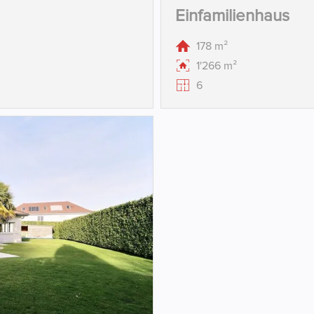
Einfamilienhaus
178 m²
1'266 m²
6