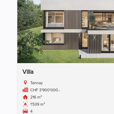
Villa
Tannay
CHF 3'900'000.-
216 m²
1'539 m²
4