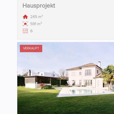
Hausprojekt
245 m²
591 m²
6
VERKAUFT