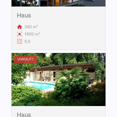
Haus
340 m²
1'600 m²
5.5
VERKAUFT
Haus