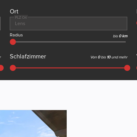
Ort
PLZ Ort
Radius
bis
0 km
Schlafzimmer
r
Von
0
bis
10
und mehr