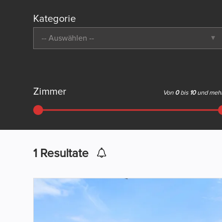
Kategorie
-- Auswählen --
Zimmer
Von
0
bis
10
und meh
1
Resultate