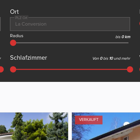
Ort
PLZ Ort
Radius
bis
0 km
Schlafzimmer
r
Von
0
bis
10
und mehr
VERKAUFT