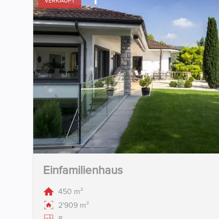
VERKAUFT
Einfamilienhaus
450 m²
2'909 m²