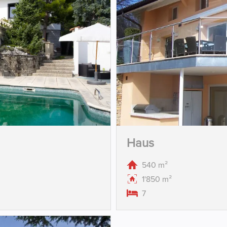
Haus
540 m²
1'850 m²
7