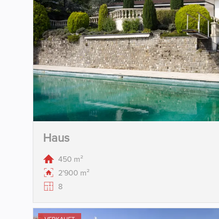
Haus
450 m²
2'900 m²
8