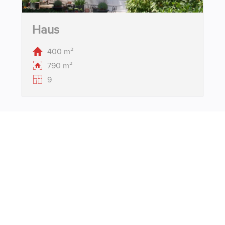
Haus
400 m²
790 m²
9