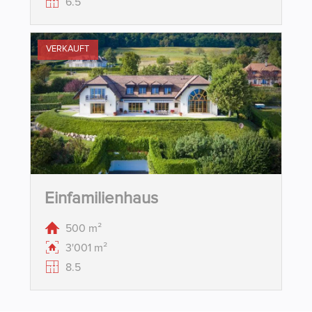
6.5
VERKAUFT
Einfamilienhaus
500 m²
3'001 m²
8.5