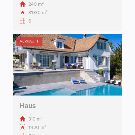
240 m²
3'030 m²
6
VERKAUFT
Haus
310 m²
1'420 m²