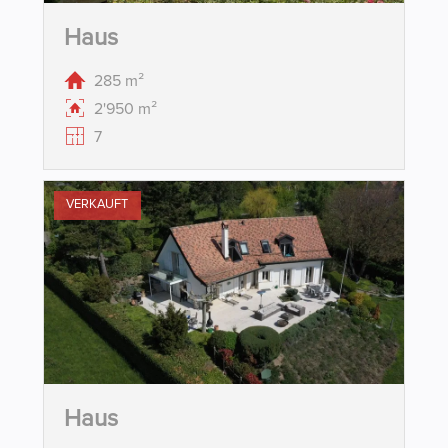
Haus
285 m²
2'950 m²
7
VERKAUFT
Haus