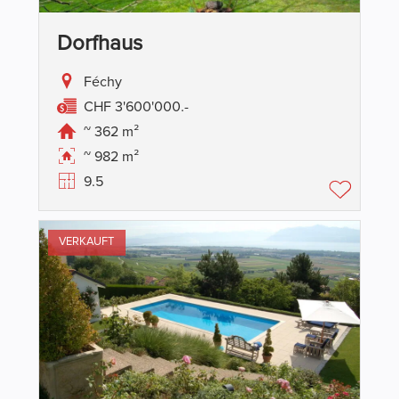
Dorfhaus
Féchy
CHF 3'600'000.-
~ 362 m²
~ 982 m²
9.5
VERKAUFT