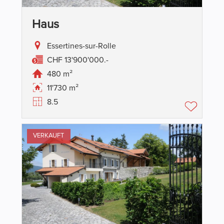
Haus
Essertines-sur-Rolle
CHF 13'900'000.-
480 m²
11'730 m²
8.5
VERKAUFT