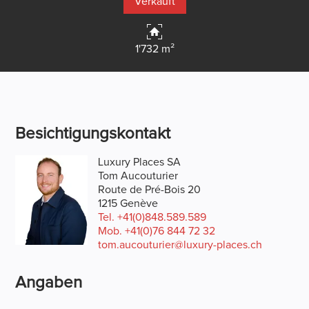
Verkauft
1'732 m²
Besichtigungskontakt
Luxury Places SA
Tom Aucouturier
Route de Pré-Bois 20
1215 Genève
Tel.
+41(0)848.589.589
Mob.
+41(0)76 844 72 32
tom.aucouturier@luxury-places.ch
Angaben