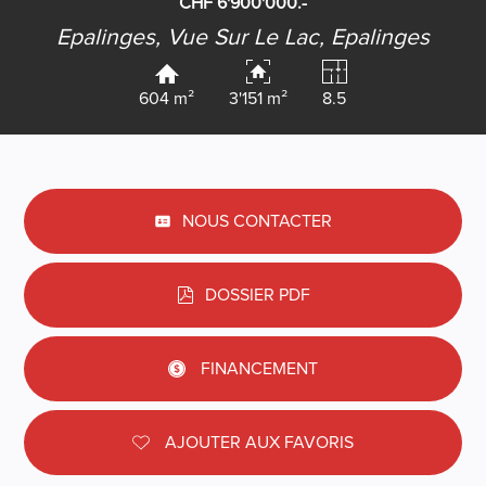
CHF 6'900'000.-
Epalinges, Vue Sur Le Lac,
Epalinges
604 m²
3'151 m²
8.5
NOUS CONTACTER
DOSSIER PDF
FINANCEMENT
AJOUTER AUX FAVORIS