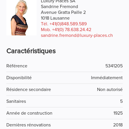
Luxury Places SA
Sandrine Fremond
Avenue Gratta Paille 2
1018 Lausanne
Tél.
+41(0)848.589.589
Mob.
+41(0) 78.638.24.42
sandrine.fremond@luxury-places.ch
Caractéristiques
Référence
5341205
Disponibilité
Immédiatement
Résidence secondaire
Non autorisé
Sanitaires
5
Année de construction
1925
Dernières rénovations
2018