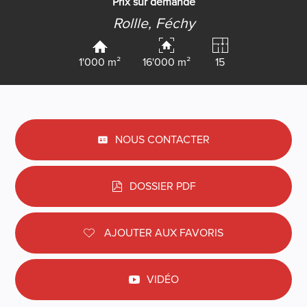
Prix sur demande
Rollle,
Féchy
1'000 m²
16'000 m²
15
NOUS CONTACTER
DOSSIER PDF
AJOUTER AUX FAVORIS
VIDÉO