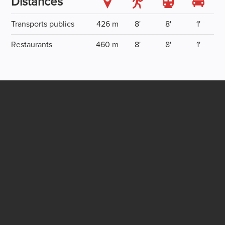
Distances
Transports publics
426 m
8'
8'
1'
Restaurants
460 m
8'
8'
1'