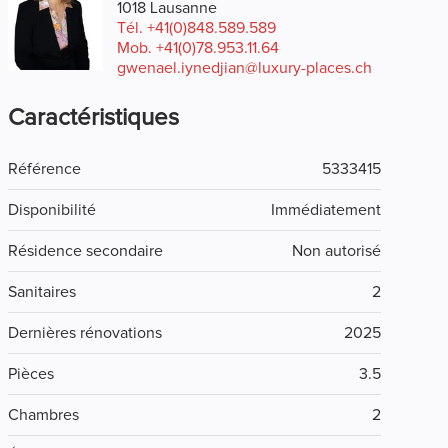
1018 Lausanne
Tél.
+41(0)848.589.589
Mob.
+41(0)78.953.11.64
gwenael.iynedjian@luxury-places.ch
Caractéristiques
Référence
5333415
Disponibilité
Immédiatement
Résidence secondaire
Non autorisé
Sanitaires
2
Dernières rénovations
2025
Pièces
3.5
Chambres
2