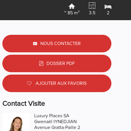
~ 85 m²
3.5
2
NOUS CONTACTER
DOSSIER PDF
AJOUTER AUX FAVORIS
Contact Visite
Luxury Places SA
Gwenaël IYNEDJIAN
Avenue Gratta-Paille 2