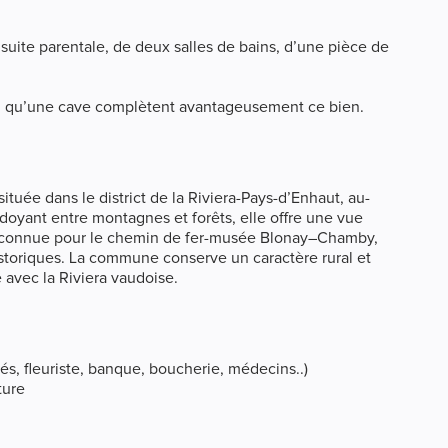
suite parentale, de deux salles de bains, d’une pièce de
si qu’une cave complètent avantageusement ce bien.
ée dans le district de la Riviera-Pays-d’Enhaut, au-
oyant entre montagnes et forêts, elle offre une vue
t connue pour le chemin de fer-musée Blonay–Chamby,
istoriques. La commune conserve un caractère rural et
é avec la Riviera vaudoise.
s, fleuriste, banque, boucherie, médecins..)
ture