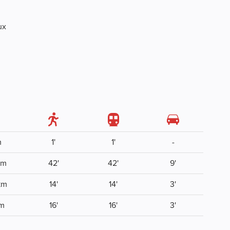
ux
l
m
1'
1'
-
km
42'
42'
9'
km
14'
14'
3'
 m
16'
16'
3'