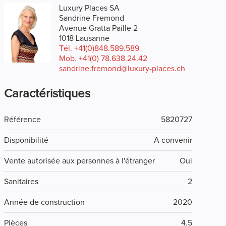
Luxury Places SA
Sandrine Fremond
Avenue Gratta Paille 2
1018 Lausanne
Tél.
+41(0)848.589.589
Mob.
+41(0) 78.638.24.42
sandrine.fremond@luxury-places.ch
Caractéristiques
Référence
5820727
Disponibilité
A convenir
Vente autorisée aux personnes à l'étranger
Oui
Sanitaires
2
Année de construction
2020
Pièces
4.5