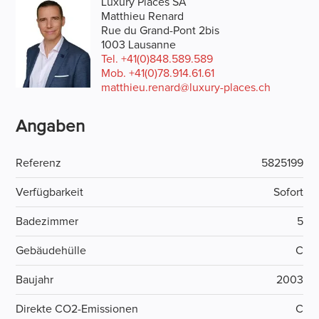
Luxury Places SA
Matthieu Renard
Rue du Grand-Pont 2bis
1003 Lausanne
Tel.
+41(0)848.589.589
Mob.
+41(0)78.914.61.61
matthieu.renard@luxury-places.ch
Angaben
Referenz
5825199
Verfügbarkeit
Sofort
Badezimmer
5
Gebäudehülle
C
Baujahr
2003
Direkte CO2-Emissionen
C