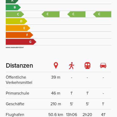
Distanzen
Öffentliche
39 m
-
-
-
Verkehrsmittel
Primarschule
46 m
1'
1'
-
Geschäfte
210 m
5'
5'
1'
Flughafen
50.6 km
13h06
2h20
41'