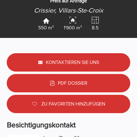
Preis auf Anfrage
Crissier,
Villars-Ste-Croix
550 m²
1'900 m²
8.5
KONTAKTIEREN SIE UNS
PDF DOSSIER
ZU FAVORITEN HINZUFÜGEN
Besichtigungskontakt