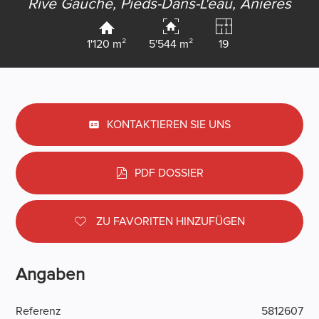
Rive Gauche, Pieds-Dans-L'eau,
Anières
1'120 m²
5'544 m²
19
KONTAKTIEREN SIE UNS
PDF DOSSIER
ZU FAVORITEN HINZUFÜGEN
Angaben
Referenz
5812607