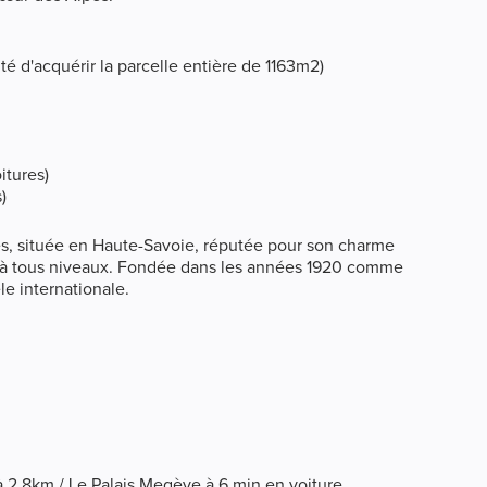
té d'acquérir la parcelle entière de 1163m2)
itures)
)
es, située en Haute-Savoie, réputée pour son charme
es à tous niveaux. Fondée dans les années 1920 comme
èle internationale.
à 2,8km / Le Palais Megève à 6 min en voiture