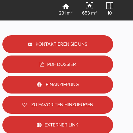
231 m²
653 m²
10
KONTAKTIEREN SIE UNS
PDF DOSSIER
FINANZIERUNG
ZU FAVORITEN HINZUFÜGEN
EXTERNER LINK