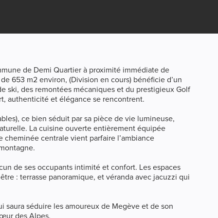
ommune de Demi Quartier à proximité immédiate de
de 653 m2 environ, (Division en cours) bénéficie d’un
de ski, des remontées mécaniques et du prestigieux Golf
rt, authenticité et élégance se rencontrent.
bles), ce bien séduit par sa pièce de vie lumineuse,
aturelle. La cuisine ouverte entièrement équipée
e cheminée centrale vient parfaire l’ambiance
n montagne.
cun de ses occupants intimité et confort. Les espaces
-être : terrasse panoramique, et véranda avec jacuzzi qui
qui saura séduire les amoureux de Megève et de son
cœur des Alpes.