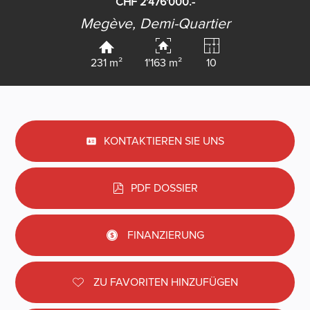
CHF 2'476'000.-
Megève,
Demi-Quartier
231 m²
1'163 m²
10
KONTAKTIEREN SIE UNS
PDF DOSSIER
FINANZIERUNG
ZU FAVORITEN HINZUFÜGEN