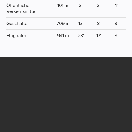
Öffentliche
101 m
3'
3'
1'
Verkehrsmittel
Geschäfte
709 m
13'
8'
3'
Flughafen
941 m
23'
17'
8'