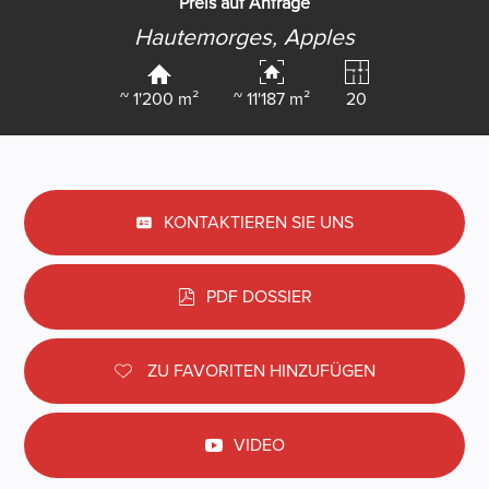
Preis auf Anfrage
Hautemorges,
Apples
~ 1'200 m²
~ 11'187 m²
20
KONTAKTIEREN SIE UNS
PDF DOSSIER
ZU FAVORITEN HINZUFÜGEN
VIDEO