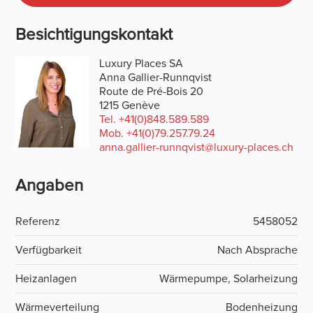
Besichtigungskontakt
Luxury Places SA
Anna Gallier-Runnqvist
Route de Pré-Bois 20
1215 Genève
Tel.
+41(0)848.589.589
Mob.
+41(0)79.257.79.24
anna.gallier-runnqvist@luxury-places.ch
Angaben
Referenz
5458052
Verfügbarkeit
Nach Absprache
Heizanlagen
Wärmepumpe, Solarheizung
Wärmeverteilung
Bodenheizung