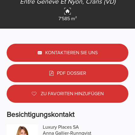
Entre Genève Et Nyon,
Crans (VD)
7'585 m²
KONTAKTIEREN SIE UNS
PDF DOSSIER
ZU FAVORITEN HINZUFÜGEN
Besichtigungskontakt
Luxury Places SA
Anna Gallier-Runnqvist