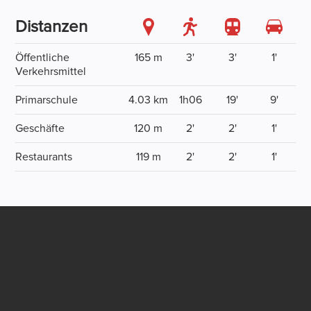
Distanzen
Öffentliche
165 m
3'
3'
1'
Verkehrsmittel
Primarschule
4.03 km
1h06
19'
9'
Geschäfte
120 m
2'
2'
1'
Restaurants
119 m
2'
2'
1'