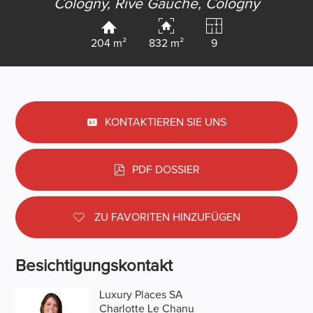
Cologny, Rive Gauche,
Cologny
204 m²
832 m²
9
KONTAKTIEREN SIE UNS
PDF DOSSIER
ZU FAVORITEN HINZUFÜGEN
Besichtigungskontakt
Luxury Places SA
Charlotte Le Chanu