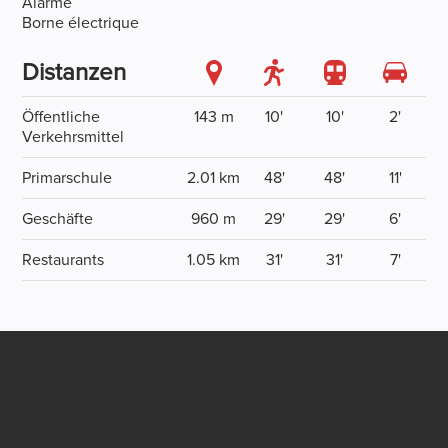
Alarme
Borne électrique
Distanzen
Öffentliche
143 m
10'
10'
2'
Verkehrsmittel
Primarschule
2.01 km
48'
48'
11'
Geschäfte
960 m
29'
29'
6'
Restaurants
1.05 km
31'
31'
7'