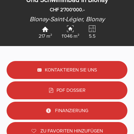
Und Schwimmbad In Blonay
CHF 2'700'000.-
Blonay-Saint-Légier,
Blonay
217 m²
1'046 m²
5.5
KONTAKTIEREN SIE UNS
PDF DOSSIER
FINANZIERUNG
ZU FAVORITEN HINZUFÜGEN